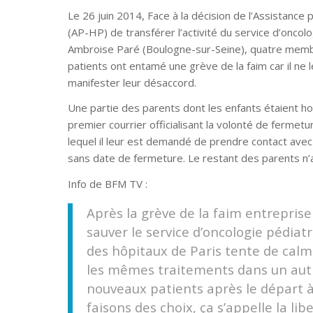
Le 26 juin 2014, Face à la décision de l’Assistance 
(AP-HP) de transférer l’activité du service d’oncol
Ambroise Paré (Boulogne-sur-Seine), quatre memb
patients ont entamé une grève de la faim car il ne l
manifester leur désaccord.
Une partie des parents dont les enfants étaient hos
premier courrier officialisant la volonté de fermetur
lequel il leur est demandé de prendre contact avec
sans date de fermeture. Le restant des parents n’ava
Info de BFM TV :
Après la grève de la faim entreprise
sauver le service d’oncologie pédia
des hôpitaux de Paris tente de calme
les mêmes traitements dans un autr
nouveaux patients après le départ à 
faisons des choix, ça s’appelle la li