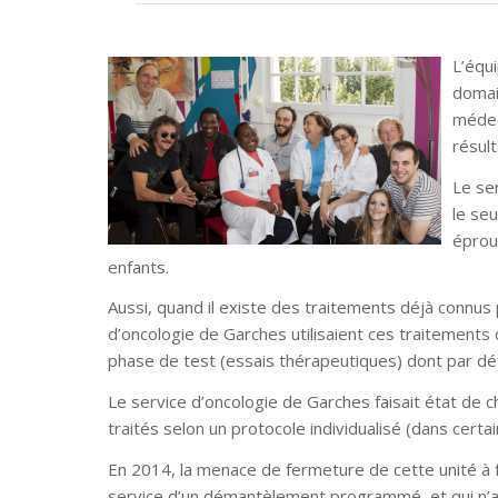
L’équ
domai
médec
résult
Le ser
le se
éprouv
enfants.
Aussi, quand il existe des traitements déjà connus 
d’oncologie de Garches utilisaient ces traitements
phase de test (essais thérapeutiques) dont par défi
Le service d’oncologie de Garches faisait état de c
traités selon un protocole individualisé (dans certa
En 2014, la menace de fermeture de cette unité à fa
service d’un démantèlement programmé, et qui n’aura