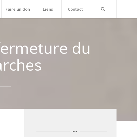
Faire un don
Liens
Contact
fermeture du
arches