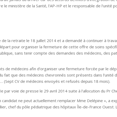
le ministère de la Santé, l’AP-HP et le responsable de l’unité p
e de la retraite le 18 juillet 2014 et a demandé à continuer à travai
 départ pour organiser la fermeture de cette offre de soins spéci
 Publique, sans tenir compte des demandes des médecins, des pat
nts de médecins afin d’organiser une fermeture forcée par le dépa
 du fait que des médecins chevronnés sont présents dans l’unité 
ns… (Sept CV de médecins envoyés et refusés depuis 18 mois).
par voie de presse le 29 avril 2014 suite à l’allocution du Pr Che
un candidat ne peut actuellement remplacer Mme Delépine », a ex
llier, chef du pôle pédiatrique des hôpitaux Île-de-France Ouest. 