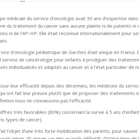
ipe médicale du service d’oncologie avait 30 ans d’expertise dans
ne du traitement du cancer sans aucune plainte ni de patients ni 
ins ni de l’AP-HP. Elle était reconnue internationalement pour s
ats.
vice d’oncologie pédiatrique de Garches était unique en France. C
ul service de cancérologie pour enfants à prodiguer des traiteme
és individualisés et adaptés au cancer et à l’état particulier de n
pour leur efficacité depuis des décennies, les médecins du servic
 qui ont fait leur preuve plutôt que de proposer des traitements 
nition nous ne connaissons pas l’efficacité.
hiffres très favorables (80%) concernant la survie à 5 ans d’enfan
ins types de cancer).
it l’objet d’une très forte mobilisation des parents, pour sauver 
it jamais dû arriver car des accords définitifs d’intégration de l