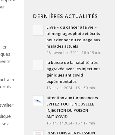
our
DERNIÈRES ACTUALITÉS
Livre « du cancer à la vie »
témoignages photo et écrits
pour donner du courage aux
malades actuels
ller
28 novembre 2024 - 16 h 19 min
fiques
ients
la baisse de la natalité très
aggravée avec les injections
géniques anticovid
rt à la
expérimentales
depuis
18 janvier 2024 - 16 h 50 min
attention aux turbocancers
EVITEZ TOUTE NOUVELLE
vallier.
INJECTION DU POISON
pliqué
ANTICOVID
Lisez
18 janvier 2024 - 16 h 17 min
RESISTONS A LA PRESSION