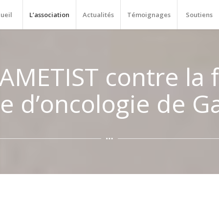
ueil
L’association
Actualités
Témoignages
Soutiens
‘AMETIST contre la 
ce d’oncologie de G