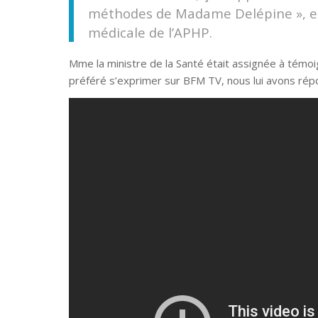
méthodes de Madame Delépine », e
médicale de l’APHP.
Mme la ministre de la Santé était assignée à témoig
préféré s’exprimer sur BFM TV, nous lui avons ré