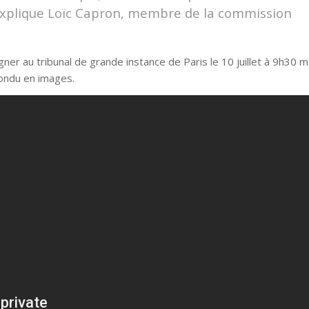
xplique Loïc Capron, membre de la commission
ner au tribunal de grande instance de Paris le 10 juillet à 9h30 m
pondu en images.