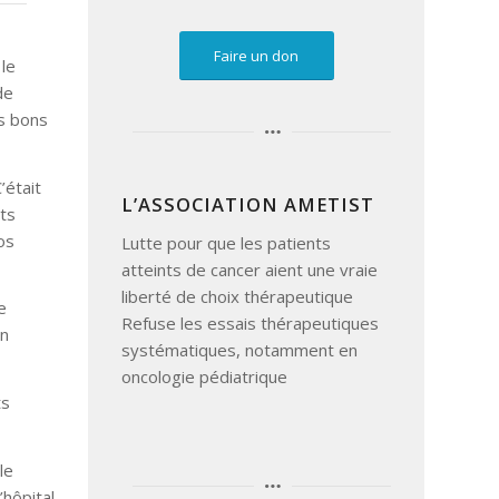
Faire un don
 le
de
es bons
’était
L’ASSOCIATION AMETIST
nts
os
Lutte pour que les patients
atteints de cancer aient une vraie
liberté de choix thérapeutique
e
Refuse les essais thérapeutiques
en
systématiques, notamment en
oncologie pédiatrique
ts
le
’hôpital