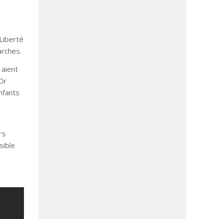
Liberté
arches.
 aient
 Dr
nfants
rs
sible