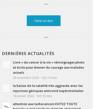
Faire un don
DERNIÈRES ACTUALITÉS
Livre « du cancer à la vie » témoignages photo
et écrits pour donner du courage aux malades
actuels
28 novembre 2024 - 16 h 19 min
la baisse de la natalité très aggravée avec les
injections géniques anticovid expérimentales
18 janvier 2024 - 16 h 50 min
attention aux turbocancers EVITEZ TOUTE
NOUVELLE INJECTION DU POISON ANTICOVID