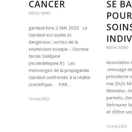
CANCER
SE B
POUR
MEDIA
,
NEWS
SOIN
gardasil livre 2 MAI 2023 Le
Gardasil est inutile et
INDI
dangereux : sortez de la
MEDIA
,
NEWS
soumission toxique – Docteur
Nicole Delépine
Association
(nicoledelepine.fr) Les
message de 
mensonges de la propagande
présidente 
Gardasil confrontés à la réalité
mai 2023 Mm
scientifique. PAR…
Monsieur, ch
parents, ch
16 mai 2023
Retrouver la
et d’être so
16 mai 2023