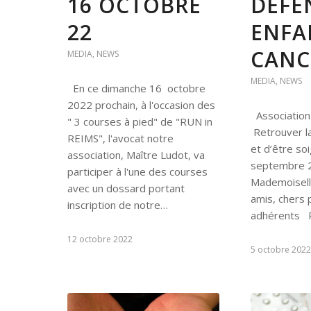
16 OCTOBRE
DÉFE
22
ENFA
CANC
MEDIA
,
NEWS
MEDIA
,
NEWS
En ce dimanche 16 octobre
2022 prochain, à l'occasion des
Associati
" 3 courses à pied" de "RUN in
Retrouver la
REIMS", l'avocat notre
et d’être s
association, Maître Ludot, va
septembre
participer à l'une des courses
Mademoisell
avec un dossard portant
amis, chers 
inscription de notre…
adhérents 
12 octobre 2022
5 octobre 2022