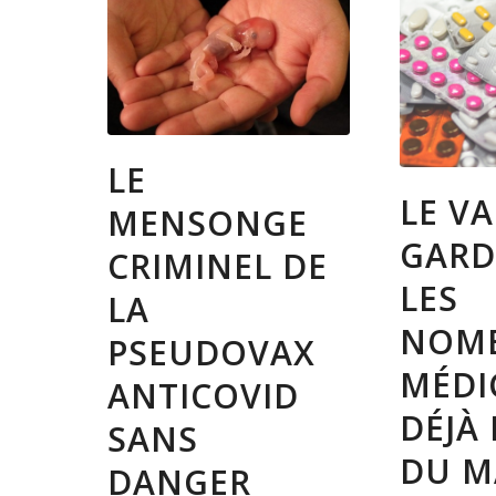
LE
LE V
MENSONGE
GARD
CRIMINEL DE
LES
LA
NOM
PSEUDOVAX
MÉDI
ANTICOVID
DÉJÀ 
SANS
DU M
DANGER