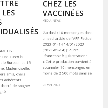
ATTRE
CHEZ LES
 LES
VACCINÉES
S
MEDIA
,
NEWS
VIDUALISÉS
Gardasil : 10 mensonges dans
un seul article de l’AFP Factuel
2023-01-14 14/01/2023
(2023-01-14) [Source
 AMETIST
: francesoir.fr] [Illustration :
Line Turco la
« Cette production parvient à
et le Bureau Le 15
accumuler 10 mensonges en
e, Mademoiselle,
moins de 2 500 mots sans se…
ers amis, chers
ers adhérents
20 avril 2023
 liberté de soigner
igné…