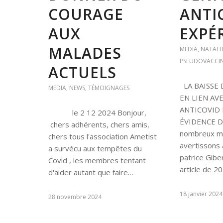
COURAGE
ANTI
AUX
EXPÉ
MALADES
MEDIA
,
NATALI
PSEUDOVACCIN
ACTUELS
LA BAISSE 
MEDIA
,
NEWS
,
TÉMOIGNAGES
EN LIEN AV
ANTICOVID 
le 2 12 2024 Bonjour,
ÉVIDENCE DÈ
chers adhérents, chers amis,
nombreux mo
chers tous l'association Ametist
avertissons 
a survécu aux tempêtes du
patrice Giber
Covid , les membres tentant
article de 2
d'aider autant que faire…
18 janvier 2024
28 novembre 2024