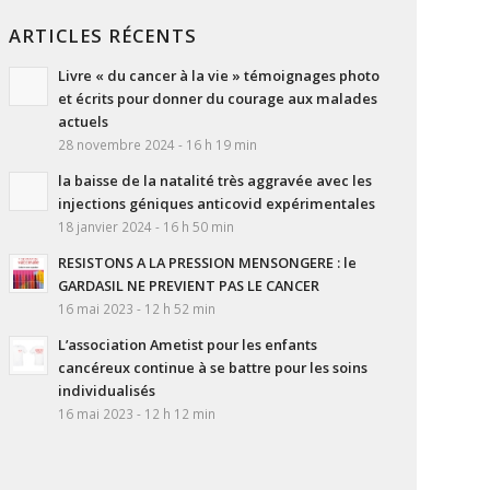
ARTICLES RÉCENTS
Livre « du cancer à la vie » témoignages photo
et écrits pour donner du courage aux malades
actuels
28 novembre 2024 - 16 h 19 min
la baisse de la natalité très aggravée avec les
injections géniques anticovid expérimentales
18 janvier 2024 - 16 h 50 min
RESISTONS A LA PRESSION MENSONGERE : le
GARDASIL NE PREVIENT PAS LE CANCER
16 mai 2023 - 12 h 52 min
L’association Ametist pour les enfants
cancéreux continue à se battre pour les soins
individualisés
16 mai 2023 - 12 h 12 min