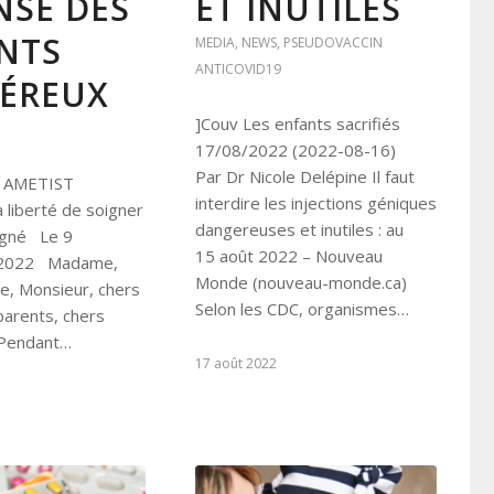
NSE DES
ET INUTILES
NTS
MEDIA
,
NEWS
,
PSEUDOVACCIN
ANTICOVID19
ÉREUX
]Couv Les enfants sacrifiés
17/08/2022 (2022-08-16)
Par Dr Nicole Delépine Il faut
on AMETIST
interdire les injections géniques
 liberté de soigner
dangereuses et inutiles : au
oigné Le 9
15 août 2022 – Nouveau
 2022 Madame,
Monde (nouveau-monde.ca)
e, Monsieur, chers
Selon les CDC, organismes…
parents, chers
Pendant…
17 août 2022