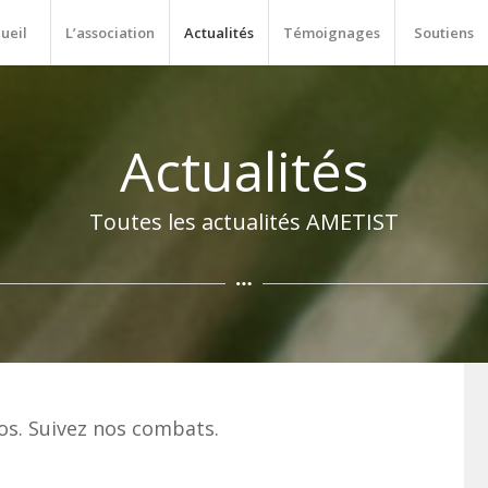
ueil
L’association
Actualités
Témoignages
Soutiens
Actualités
Toutes les actualités AMETIST
éos. Suivez nos combats.