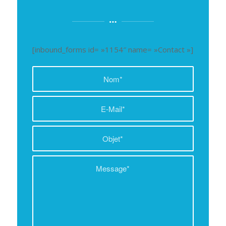
[inbound_forms id= »1154″ name= »Contact »]