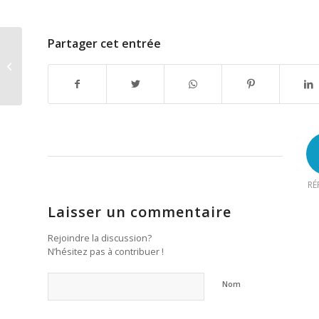
Partager cet entrée
Soigner ou obéir, le
nouveau livre de
Nicole et Gérard
Delépine
RÉ
Laisser un commentaire
Rejoindre la discussion?
N’hésitez pas à contribuer !
Nom