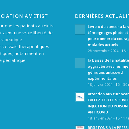
OCIATION AMETIST
DERNIÈRES ACTUALI
ur que les patients atteints
Livre « du cancer à la 
r aient une vraie liberté de
témoignages photo et 
pour donner du coura
érapeutique
malades actuels
es essais thérapeutiques
28 novembre 2024 - 16 h
tiques, notamment en
e pédiatrique
la baisse de la natalité
aggravée avec les inje
géniques anticovid
expérimentales
18 janvier 2024 - 16 h 50
attention aux turboca
EVITEZ TOUTE NOUVE
INJECTION DU POISON
ANTICOVID
18 janvier 2024 - 16 h 17
RESISTONS A LA PRESS