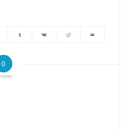
0
PONSES