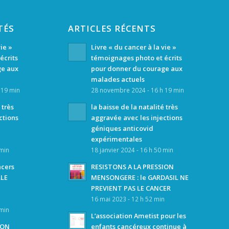
TÉS
ARTICLES RÉCENTS
vie »
Livre « du cancer à la vie »
écrits
témoignages photo et écrits
ge aux
pour donner du courage aux
malades actuels
 19 min
28 novembre 2024 - 16 h 19 min
 très
la baisse de la natalité très
ctions
aggravée avec les injections
géniques anticovid
expérimentales
 min
18 janvier 2024 - 16 h 50 min
ncers
RESISTONS A LA PRESSION
LLE
MENSONGERE : le GARDASIL NE
PREVIENT PAS LE CANCER
16 mai 2023 - 12 h 52 min
 min
L’association Ametist pour les
ION
enfants cancéreux continue à