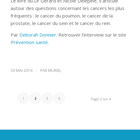
Le livre du Dr Gérard et Nicole Delépine, s’articule
autour des questions concernant les cancers les plus
fréquents : le cancer du poumon, le cancer de la
prostate, le cancer du sein et le cancer du rein.
Par
Deborah Donnier
. Retrouver l’interview sur le site
Prévention santé
.
30 MAI 2016
/
PAR
MURIEL
1
2
3
4
Page 2 sur 4