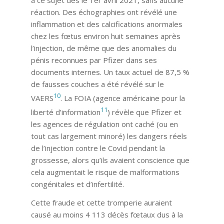
à ce sujet dès le 1er avril 2021, sans aucune
réaction. Des échographies ont révélé une
inflammation et des calcifications anormales
chez les fœtus environ huit semaines après
l’injection, de même que des anomalies du
pénis reconnues par Pfizer dans ses
documents internes. Un taux actuel de 87,5 %
de fausses couches a été révélé sur le
10
VAERS
. La FOIA (agence américaine pour la
11
liberté d’information
) révèle que Pfizer et
les agences de régulation ont caché (ou en
tout cas largement minoré) les dangers réels
de l’injection contre le Covid pendant la
grossesse, alors qu’ils avaient conscience que
cela augmentait le risque de malformations
congénitales et d’infertilité.
Cette fraude et cette tromperie auraient
causé au moins 4 113 décès fœtaux dus à la