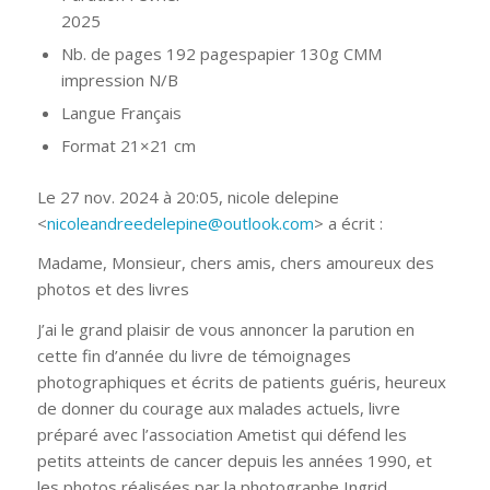
2025
Nb. de pages
192 pages
papier 130g CMM
impression N/B
Langue
Français
Format
21×21 cm
Le 27 nov. 2024 à 20:05, nicole delepine
<
nicoleandreedelepine@outlook.com
> a écrit :
Madame, Monsieur, chers amis, chers amoureux des
photos et des livres
J’ai le grand plaisir de vous annoncer la parution en
cette fin d’année du livre de témoignages
photographiques et écrits de patients guéris, heureux
de donner du courage aux malades actuels, livre
préparé avec l’association Ametist qui défend les
petits atteints de cancer depuis les années 1990, et
les photos réalisées par la photographe Ingrid